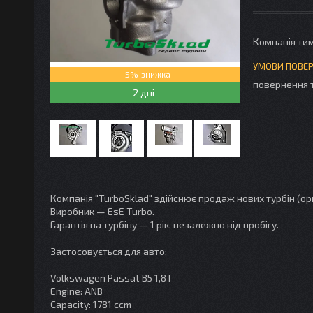
Компанія ти
–5%
повернення 
2 дні
Компанія "TurboSklad" здійснює продаж нових турбін (ори
Виробник — EsE Turbo.
Гарантія на турбіну — 1 рік, незалежно від пробігу.
Застосовується для авто:
Volkswagen Passat B5 1,8T
Engine: ANB
Capacity: 1781 ccm