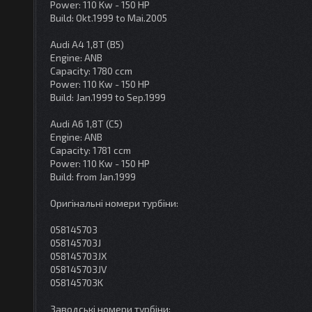
Power: 110 Kw - 150 HP
Build: Okt.1999 to Mai.2005
Audi A4 1,8T (B5)
Engine: ANB
Capacity: 1780 ccm
Power: 110 Kw - 150 HP
Build: Jan.1999 to Sep.1999
Audi A6 1,8T (C5)
Engine: ANB
Capacity: 1781 ccm
Power: 110 Kw - 150 HP
Build: from Jan.1999
Оригінальні номери турбіни:
058145703
058145703J
058145703JX
058145703JV
058145703K
Заводські номери турбіни: