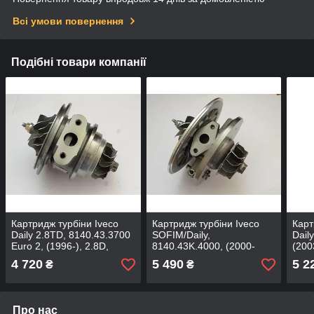
Всі умови повернення
Подібні товари компанії
Картридж турбіни Iveco
Картридж турбіни Iveco
Карт
Daily 2.8TD, 8140.43.3700
SOFIM/Daily,
Dail
Euro 2, (1996-), 2.8D,
8140.43K.4000, (2000-
(200
90/12249135-05010
2004), 2.8D 103/140
530
4 720
5 490
5 2
₴
₴
751758-0001
Про нас