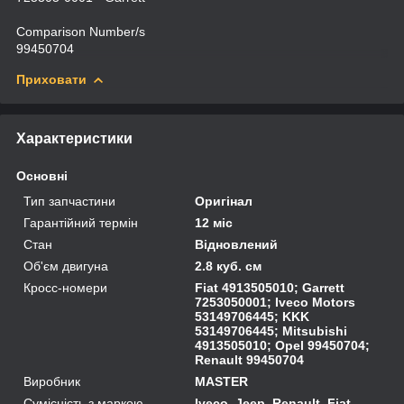
Comparison Number/s
99450704
Приховати
Характеристики
Основні
Тип запчастини
Оригінал
Гарантійний термін
12 міс
Стан
Відновлений
Об'єм двигуна
2.8 куб. см
Кросс-номери
Fiat 4913505010; Garrett
7253050001; Iveco Motors
53149706445; KKK
53149706445; Mitsubishi
4913505010; Opel 99450704;
Renault 99450704
Виробник
MASTER
Сумісність з маркою
Iveco, Jeep, Renault, Fiat