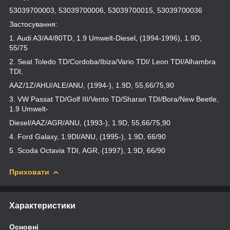
53039700003, 53039700006, 53039700015, 53039700036
Застосування:
1. Audi A3/A4/80TD, 1.9 Umwelt-Diesel, (1994-1996), 1.9D,
55/75
2. Seat Toledo TD/Cordoba/Ibiza/Vario TDI/ Leon TDI/Alhambra
TDI,
AAZ/1Z/AHU/ALE/ANU, (1994-), 1.9D, 55,66/75,90
3. VW Passat TD/Golf III/Vento TD/Sharan TDI/Bora/New Beetle,
1.9 Umwelt-
Diesel/AAZ/AGR/ANU, (1993-), 1.9D, 55,66/75,90
4. Ford Galaxy, 1.9DI/ANU, (1995-), 1.9D, 66/90
5. Scoda Octavia TDI, AGR, (1997), 1.9D, 66/90
Приховати
Характеристики
Основні