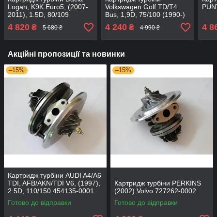
Logan, K9K Euro5, (2007-
Volkswagen Golf TD/T4
PUNT
2011), 1.5D, 80/109
Bus, 1,9D, 75/100 (1990-)
54399700127
Audi 80 TDI, 1Z, 1,9D
4 820
4 240
4 8
₴
₴
5 680 ₴
4 990 ₴
90/122
Акційні пропозиції та новинки
–15%
–15%
Картридж турбіни AUDI A4/A6
TDI, AFB/AKN/TDI V6, (1997),
Картридж турбіни PERKINS
2.5D, 110/150 454135-0001
(2002) Volvo 727262-0002
Готово до відправки
Готово до відправки