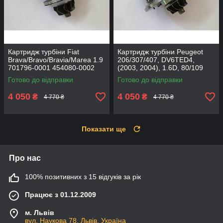
Картридж турбіни Fiat
Картридж турбіни Peugeot
Brava/Bravo/Bravia/Marea 1.9
206/307/407, DV6TED4,
701796-0001 454080-0002
(2003, 2004), 1.6D, 80/109
753420-0002
Готово до відправки
Готово до відправки
4 050
4 050
₴
₴
4 770 ₴
4 770 ₴
Показати ще
Про нас
100% позитивних з 15 відгуків за рік
Працює з 01.12.2009
м. Львів
вул. Наукова 78, Львів, Україна