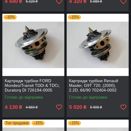
4 440
4 320
₴
₴
5 220 ₴
5 080 ₴
–15%
–15%
Картридж турбіни FORD
Картридж турбіни Renault
Mondeo/Transit TDDi & TDCi,
Master, G9T 720, (2000),
Duratorq DI 726194-0005
2.2D, 66/90 702404-0002
Готово до відправки
Готово до відправки
4 130
5 020
₴
₴
4 860 ₴
5 900 ₴
Топ продажів
–15%
–15%