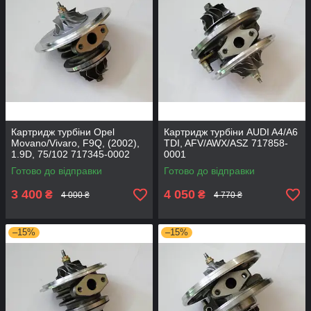
Картридж турбіни Opel
Картридж турбіни AUDI A4/A6
Movano/Vivaro, F9Q, (2002),
TDI, AFV/AWX/ASZ 717858-
1.9D, 75/102 717345-0002
0001
Готово до відправки
Готово до відправки
3 400
4 050
₴
₴
4 000 ₴
4 770 ₴
–15%
–15%