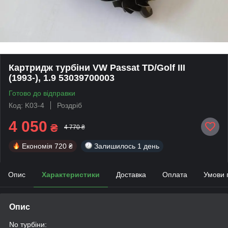
Картридж турбіни VW Passat TD/Golf III
(1993-), 1.9 53039700003
Готово до відправки
Код: K03-4
Роздріб
4 050
₴
4 770 ₴
Економія
720 ₴
Залишилось
1 день
Опис
Характеристики
Доставка
Оплата
Умови 
Опис
No турбіни: