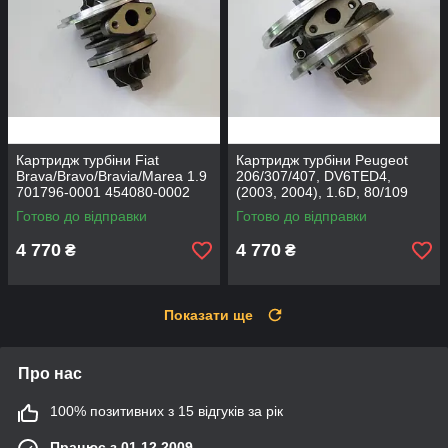
Картридж турбіни Fiat
Картридж турбіни Peugeot
Brava/Bravo/Bravia/Marea 1.9
206/307/407, DV6TED4,
701796-0001 454080-0002
(2003, 2004), 1.6D, 80/109
753420-0002
Готово до відправки
Готово до відправки
4 770
4 770
₴
₴
Показати ще
Про нас
100% позитивних з 15 відгуків за рік
Працює з 01.12.2009