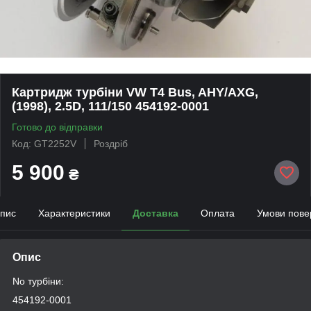
Картридж турбіни VW T4 Bus, AHY/AXG,
(1998), 2.5D, 111/150 454192-0001
Готово до відправки
Код: GT2252V
Роздріб
5 900
₴
пис
Характеристики
Доставка
Оплата
Умови пове
Опис
No турбіни:
454192-0001