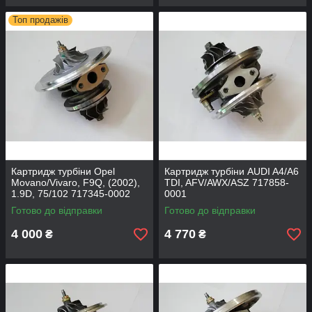
Топ продажів
Картридж турбіни Opel
Картридж турбіни AUDI A4/A6
Movano/Vivaro, F9Q, (2002),
TDI, AFV/AWX/ASZ 717858-
1.9D, 75/102 717345-0002
0001
Готово до відправки
Готово до відправки
4 000
4 770
₴
₴