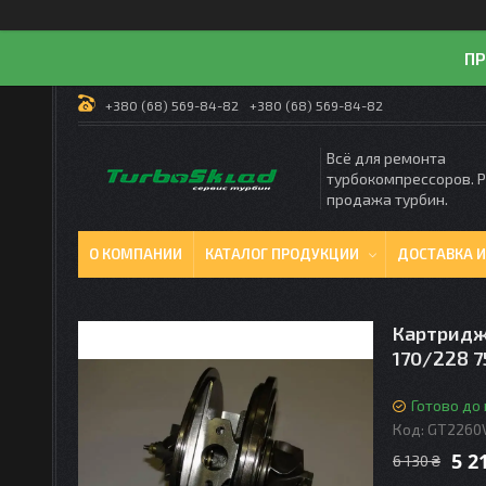
ПР
+380 (68) 569-84-82
+380 (68) 569-84-82
Всё для ремонта
турбокомпрессоров. 
продажа турбин.
О КОМПАНИИ
КАТАЛОГ ПРОДУКЦИИ
ДОСТАВКА И
Картридж 
170/228 7
Готово до
Код:
GT2260
5 2
6 130 ₴