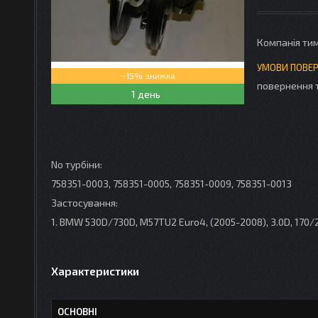
Компанія ти
–15%
повернення 
1 день
No турбіни:
758351-0003, 758351-0005, 758351-0009, 758351-0013
Застосування:
1. BMW 530D/730D, M57TU2 Euro4, (2005-2008), 3.0D, 170/
Характеристики
ОСНОВНІ