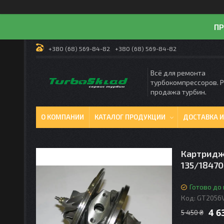
ПР
+380 (68) 569-84-82
+380 (68) 569-84-82
Всё для ремонта
турбокомпрессоров. 
продажа турбин.
О КОМПАНИИ
КАТАЛОГ ПРОДУКЦИИ
ДОСТАВКА И
Картридж 
135/18470
Готово до
Код:
GT2056
4 6
5 450 ₴