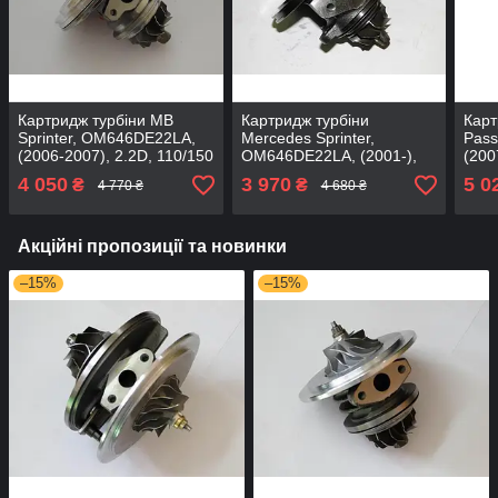
Картридж турбіни MB
Картридж турбіни
Карт
Sprinter, OM646DE22LA,
Mercedes Sprinter,
Pass
(2006-2007), 2.2D, 110/150
OM646DE22LA, (2001-),
(200
53049700057
2.2D, 110/150
150/
4 050
3 970
5 0
₴
₴
4 770 ₴
4 680 ₴
54399700049
Акційні пропозиції та новинки
–15%
–15%