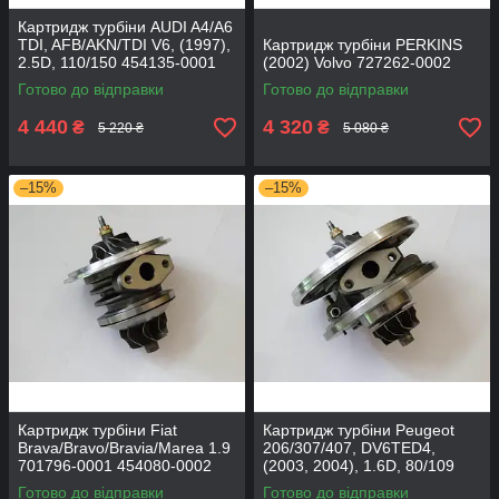
Картридж турбіни AUDI A4/A6
TDI, AFB/AKN/TDI V6, (1997),
Картридж турбіни PERKINS
2.5D, 110/150 454135-0001
(2002) Volvo 727262-0002
Готово до відправки
Готово до відправки
4 440
4 320
₴
₴
5 220 ₴
5 080 ₴
–15%
–15%
Картридж турбіни Fiat
Картридж турбіни Peugeot
Brava/Bravo/Bravia/Marea 1.9
206/307/407, DV6TED4,
701796-0001 454080-0002
(2003, 2004), 1.6D, 80/109
753420-0002
Готово до відправки
Готово до відправки