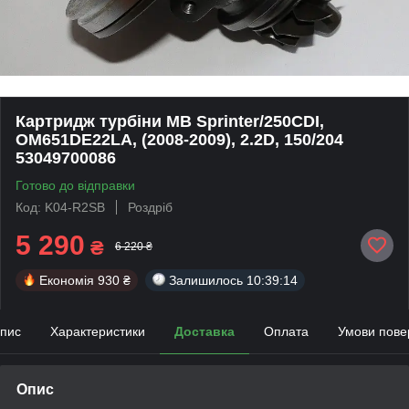
Картридж турбіни MB Sprinter/250CDI,
OM651DE22LA, (2008-2009), 2.2D, 150/204
53049700086
Готово до відправки
Код: K04-R2SB
Роздріб
5 290
₴
6 220 ₴
Економія
930 ₴
Залишилось
10:39:14
пис
Характеристики
Доставка
Оплата
Умови пове
Опис