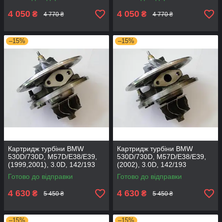
4 050
4 050
₴
₴
4 770 ₴
4 770 ₴
–15%
–15%
Картридж турбіни BMW
Картридж турбіни BMW
530D/730D, M57D/E38/E39,
530D/730D, M57D/E38/E39,
(1999,2001), 3.0D, 142/193
(2002), 3.0D, 142/193
454191-0007
454191-0008
Готово до відправки
Готово до відправки
4 630
4 630
₴
₴
5 450 ₴
5 450 ₴
–15%
–15%