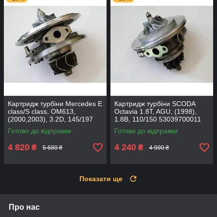
Картридж турбіни Mercedes E
Картридж турбіни SCODA
class/S class, OM613,
Octavia 1.8T, AGU, (1998),
(2000,2003), 3.2D, 145/197
1.8B, 110/150 53039700011
711017-0001
Готово до відправки
Готово до відправки
4 820
4 240
₴
₴
5 680 ₴
4 990 ₴
Показати ще
Про нас