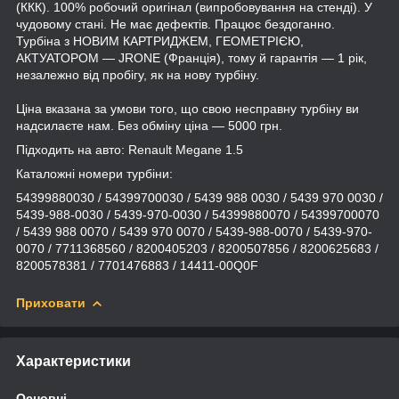
(ККК). 100% робочий оригінал (випробовування на стенді). У
чудовому стані. Не має дефектів. Працює бездоганно.
Турбіна з НОВИМ КАРТРИДЖЕМ, ГЕОМЕТРІЄЮ,
АКТУАТОРОМ — JRONE (Франція), тому й гарантія — 1 рік,
незалежно від пробігу, як на нову турбіну.
Ціна вказана за умови того, що свою несправну турбіну ви
надсилаєте нам. Без обміну ціна — 5000 грн.
Підходить на авто: Renault Megane 1.5
Каталожні номери турбіни:
54399880030 / 54399700030 / 5439 988 0030 / 5439 970 0030 /
5439-988-0030 / 5439-970-0030 / 54399880070 / 54399700070
/ 5439 988 0070 / 5439 970 0070 / 5439-988-0070 / 5439-970-
0070 / 7711368560 / 8200405203 / 8200507856 / 8200625683 /
8200578381 / 7701476883 / 14411-00Q0F
Приховати
Характеристики
Основні