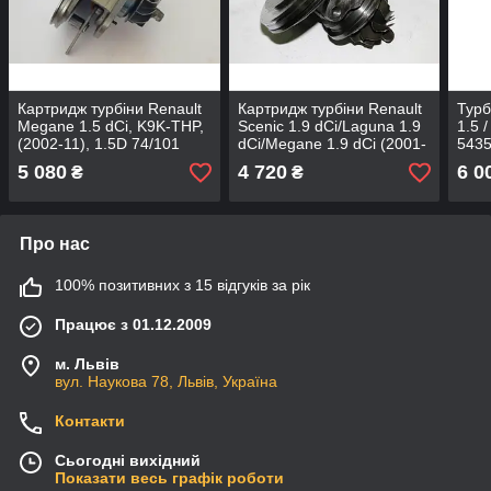
Картридж турбіни Renault
Картридж турбіни Renault
Турб
Megane 1.5 dCi, K9K-THP,
Scenic 1.9 dCi/Laguna 1.9
1.5 
(2002-11), 1.5D 74/101
dCi/Megane 1.9 dCi (2001-
543
54399700002
03), 1.9D 53039700048
5 080
4 720
6 0
₴
₴
Про нас
100% позитивних з 15 відгуків за рік
Працює з 01.12.2009
м. Львів
вул. Наукова 78, Львів, Україна
Контакти
Сьогодні вихідний
Показати весь графік роботи