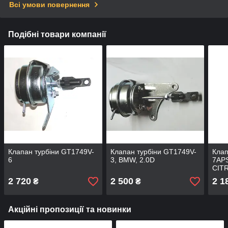
Всі умови повернення
Подібні товари компанії
Клапан турбіни GT1749V-
Клапан турбіни GT1749V-
Клап
6
3, BMW, 2.0D
7AP
CITR
0002
2 720
2 500
2 1
₴
₴
753
Акційні пропозиції та новинки