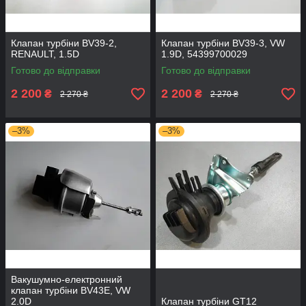
Клапан турбіни BV39-2,
Клапан турбіни BV39-3, VW
RENAULT, 1.5D
1.9D, 54399700029
Готово до відправки
Готово до відправки
2 200
2 200
₴
₴
2 270 ₴
2 270 ₴
–3%
–3%
Вакушумно-електронний
клапан турбіни BV43E, VW
2.0D
Клапан турбіни GT12