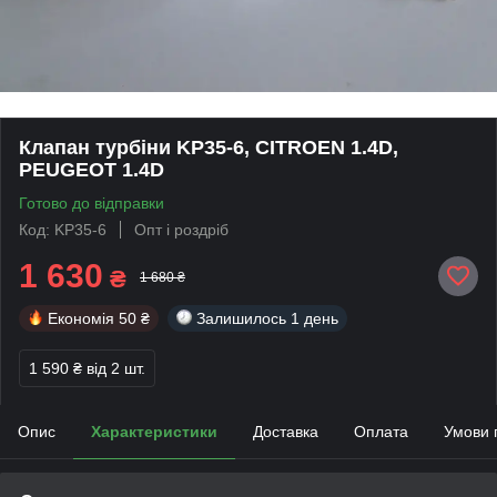
Клапан турбіни KP35-6, CITROEN 1.4D,
PEUGEOT 1.4D
Готово до відправки
Код: KP35-6
Опт і роздріб
1 630
₴
1 680 ₴
Економія
50 ₴
Залишилось
1 день
1 590 ₴
від 2 шт.
Опис
Характеристики
Доставка
Оплата
Умови 