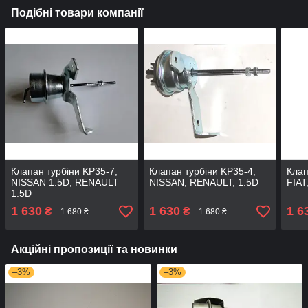
Подібні товари компанії
Клапан турбіни KP35-7,
Клапан турбіни KP35-4,
Клап
NISSAN 1.5D, RENAULT
NISSAN, RENAULT, 1.5D
FIAT
1.5D
1 630
1 630
1 6
₴
₴
1 680 ₴
1 680 ₴
Акційні пропозиції та новинки
–3%
–3%