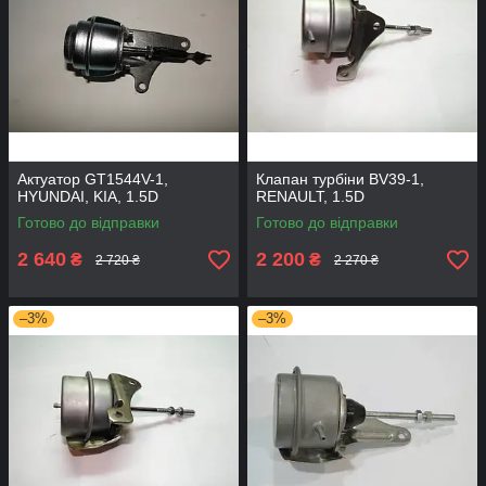
Актуатор GT1544V-1,
Клапан турбіни BV39-1,
HYUNDAI, KIA, 1.5D
RENAULT, 1.5D
Готово до відправки
Готово до відправки
2 640
2 200
₴
₴
2 720 ₴
2 270 ₴
–3%
–3%