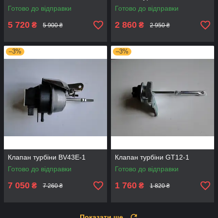
Готово до відправки
Готово до відправки
5 720
2 860
₴
₴
5 900 ₴
2 950 ₴
–3%
–3%
Клапан турбіни BV43E-1
Клапан турбіни GT12-1
Готово до відправки
Готово до відправки
7 050
1 760
₴
₴
7 260 ₴
1 820 ₴
Показати ще