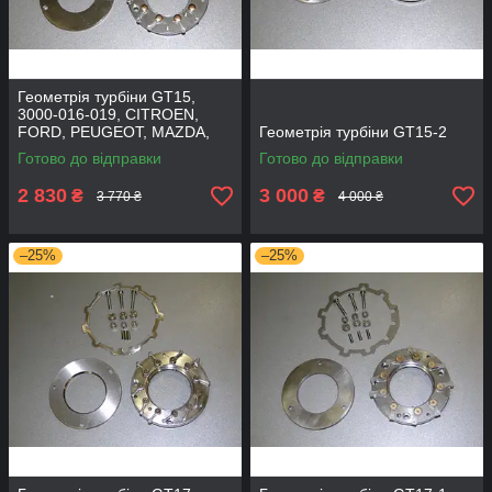
Геометрія турбіни GT15,
3000-016-019, CITROEN,
FORD, PEUGEOT, MAZDA,
Геометрія турбіни GT15-2
VOLVO, 1.6D, 753420-0002
Готово до відправки
Готово до відправки
2 830
3 000
₴
₴
3 770 ₴
4 000 ₴
–25%
–25%