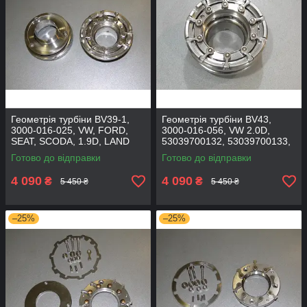
Геометрія турбіни BV39-1,
Геометрія турбіни BV43,
3000-016-025, VW, FORD,
3000-016-056, VW 2.0D,
SEAT, SCODA, 1.9D, LAND
53039700132, 53039700133,
ROVER, 3.6D, 54399700059
53039700140, 53039700122
Готово до відправки
Готово до відправки
4 090
4 090
₴
₴
5 450 ₴
5 450 ₴
–25%
–25%