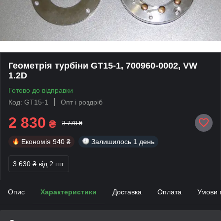
Геометрія турбіни GT15-1, 700960-0002, VW
1.2D
Готово до відправки
Код: GT15-1
Опт і роздріб
2 830
₴
3 770 ₴
Економія
940 ₴
Залишилось
1 день
3 630 ₴
від 2 шт.
Опис
Характеристики
Доставка
Оплата
Умови 