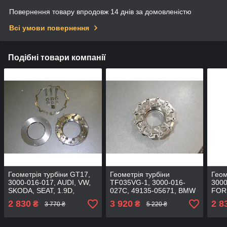
Повернення товару впродовж 14 днів за домовленістю
Всі умови повернення
Подібні товари компанії
Геометрія турбіни GT17,
Геометрія турбіни
Геом
3000-016-017, AUDI, VW,
TF035VG-1, 3000-016-
3000
SKODA, SEAT, 1.9D,
027C, 49135-05671, BMW
FOR
454231-0002, 454231-
2.0D
VOLV
2 830
3 920
2 8
₴
₴
3 770 ₴
5 220 ₴
0006
000