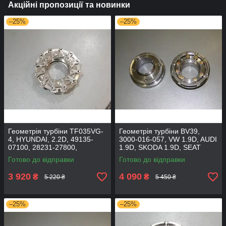
Акційні пропозиції та новинки
–25%
–25%
Геометрія турбіни TF035VG-
Геометрія турбіни BV39,
4, HYUNDAI, 2.2D, 49135-
3000-016-057, VW 1.9D, AUDI
07100, 28231-27800,
1.9D, SKODA 1.9D, SEAT
2823127800
1.9D, 54399700017
Готово до відправки
Готово до відправки
3 920
4 090
₴
₴
5 220 ₴
5 450 ₴
–25%
–25%