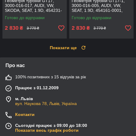
Геометрія турбіни GT17,
Геометрія турбіни GT17-1,
3000-016-017, AUDI, VW,
3000-016-005, AUDI, VW,
SKODA, SEAT, 1.9D, 454231-
SEAT, 1.9D, 454161-0001,
0002, 454231-0006
454158-0001, 701855-0005,
Готово до відправки
Готово до відправки
700447-0003
2 830
2 830
₴
₴
3 770 ₴
3 770 ₴
Показати ще
Про нас
100% позитивних з 15 відгуків за рік
Працює з 01.12.2009
м. Львів
вул. Наукова 78, Львів, Україна
Контакти
Сьогодні працює з 09:00 до 18:00
Показати весь графік роботи