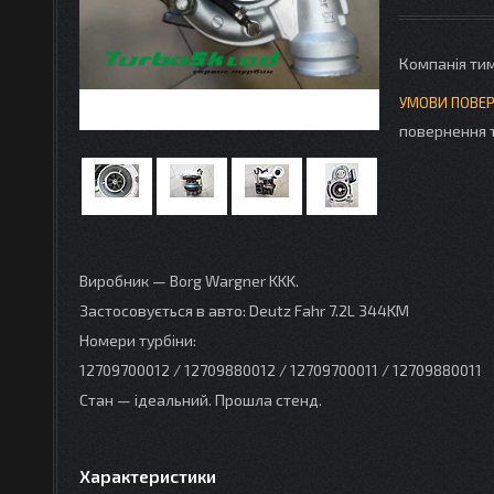
Компанія ти
повернення 
Виробник — Borg Wargner KKK.
Застосовується в авто: Deutz Fahr 7.2L 344KM
Номери турбіни:
12709700012 / 12709880012 / 12709700011 / 12709880011
Стан — ідеальний. Прошла стенд.
Характеристики