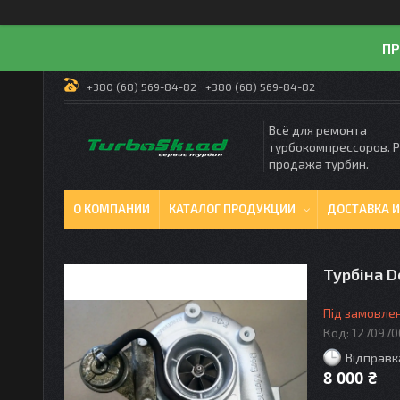
ПР
+380 (68) 569-84-82
+380 (68) 569-84-82
Всё для ремонта
турбокомпрессоров. 
продажа турбин.
О КОМПАНИИ
КАТАЛОГ ПРОДУКЦИИ
ДОСТАВКА И
Турбіна D
Під замовле
Код:
1270970
Відправк
8 000 ₴